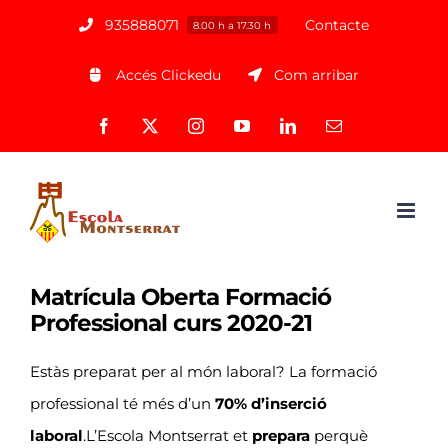
Saltar
935888071
Contacte
8.00 h a 17.30 h
al
Accés Clickedu
Com arribar
contenido
Facebook
X
Instagram
YouTube
LinkedIn
Correo
electrónico
Matrícula Oberta Formació
Professional curs 2020-21
Estàs preparat per al món laboral? La formació
professional té més d’un
70% d’inserció
laboral
.L’Escola Montserrat et
prepara
perquè