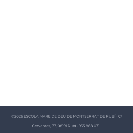
©
2026 ESCOLA MARE DE DÉU DE MONTSERRAT DE RUBÍ · C/
Cervantes, 77, 08191 Rubí · 935 888 071 ·