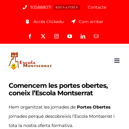
Saltar
935888071
Contacte
8.00 h a 17.30 h
al
Accés Clickedu
Com arribar
contenido
Facebook
X
Instagram
YouTube
LinkedIn
Correo
electrónico
Comencem les portes obertes,
coneix l’Escola Montserrat
Hem organitzat les jornades de
Portes Obertes
jornades perquè descobreixis l’Escola Montserrat i
tota la nostra oferta formativa.