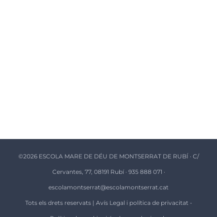
©
2026 ESCOLA MARE DE DÉU DE MONTSERRAT DE RUBÍ · C/
Cervantes, 77, 08191 Rubí · 935 888 071 ·
escolamontserrat@escolamontserrat.cat
Tots els drets reservats |
Avís Legal i política de privacitat
-