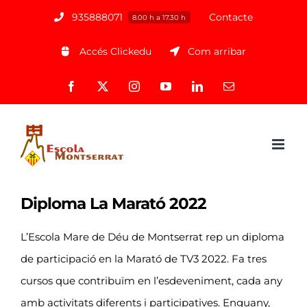
Saltar
935888071
Contacte
8.00 h a 17.30 h
al
Accés Clickedu
Com arribar
contenido
Facebook
X
Instagram
YouTube
LinkedIn
Correo
electrónico
Diploma La Marató 2022
L’Escola Mare de Déu de Montserrat rep un diploma
de participació en
la Marató de TV3
2022. Fa tres
cursos que contribuïm en l’esdeveniment, cada any
amb activitats diferents i participatives. Enguany,