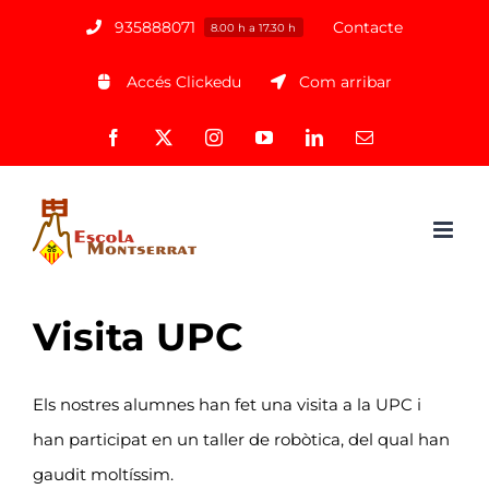
Saltar
935888071
Contacte
8.00 h a 17.30 h
al
Accés Clickedu
Com arribar
contenido
Facebook
X
Instagram
YouTube
LinkedIn
Correo
electrónico
Visita UPC
Els nostres alumnes han fet una visita a la UPC i
han participat en un taller de robòtica, del qual han
gaudit moltíssim.