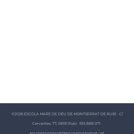
©
2026 ESCOLA MARE DE DÉU DE MONTSERRAT DE RUBÍ · C/
Cervantes, 77, 08191 Rubí · 935 888 071 ·
escolamontserrat@escolamontserrat.cat