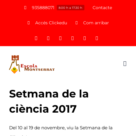
Saltar
935888071
Contacte
8.00 h a 17.30 h
al
Accés Clickedu
Com arribar
contenido
Facebook
X
Instagram
YouTube
LinkedIn
Correo
electrónico
Setmana de la
ciència 2017
Del 10 al 19 de novembre, viu la Setmana de la