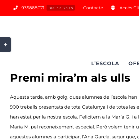
Saltar
935888071
Contacte
Accés Cl
8.00 h a 17.30 h
al
contenido
Toggle
Sliding
Bar
L’ESCOLA
OF
Area
Premi mira’m als ulls
Aquesta tarda, amb goig, dues alumnes de l’escola han r
900 treballs presentats de tota Catalunya i de totes les ed
han estat per la nostra escola. Felicitem a la María G. i a
Maria M. pel reconeixement especial. Però volem tenir u
aquestes alumnes a participar, l’Ana García, segur que, 