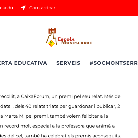
ickedu
Com arribar
ERTA EDUCATIVA
SERVEIS
#SOCMONTSERR
ecollit, a CaixaForum, un premi pel seu relat. Més de
ats i, dels 40 relats triats per guardonar i publicar, 2
 la Marta M. pel premi, també volem felicitar a la
n record molt especial a la professora que animà a
des del cel, també ha celebrat els premis aconseguits.