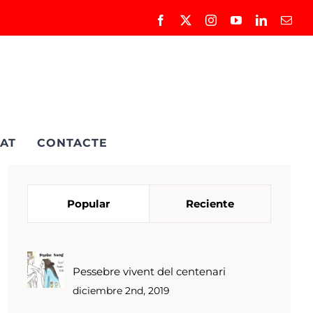
Facebook
X
Instagram
YouTube
LinkedIn
Corr
elec
AT
CONTACTE
Popular
Reciente
Pessebre vivent del centenari
diciembre 2nd, 2019