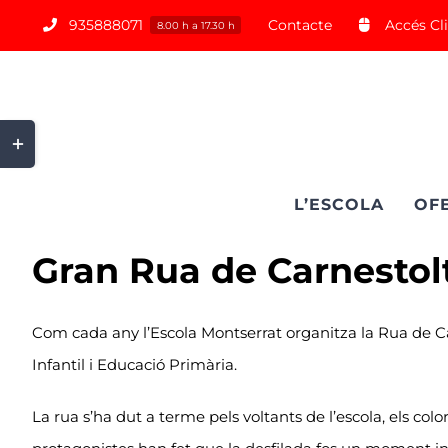
Saltar
935888071
Contacte
Accés Cl
8.00 h a 17.30 h
al
contenido
Toggle
Sliding
Bar
L’ESCOLA
OF
Area
Gran Rua de Carnestol
Com cada any l’Escola Montserrat organitza la Rua de Ca
Infantil i Educació Primària.
La rua s’ha dut a terme pels voltants de l’escola, els color