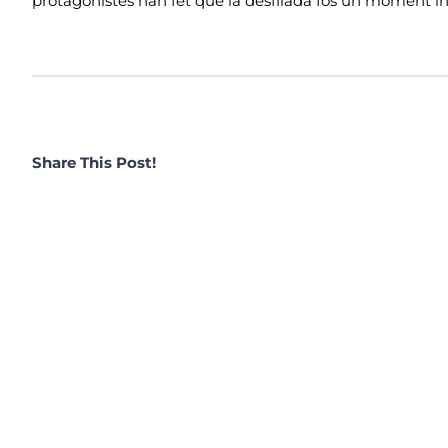
protagonistes han fet que la desfilada fos un moment in
Share This Post!