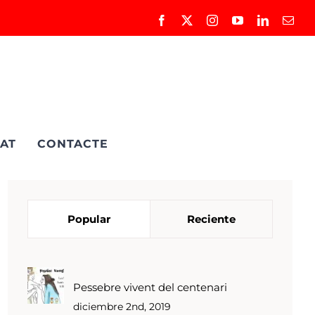
Facebook
X
Instagram
YouTube
LinkedIn
Corr
elec
AT
CONTACTE
Popular
Reciente
Pessebre vivent del centenari
diciembre 2nd, 2019