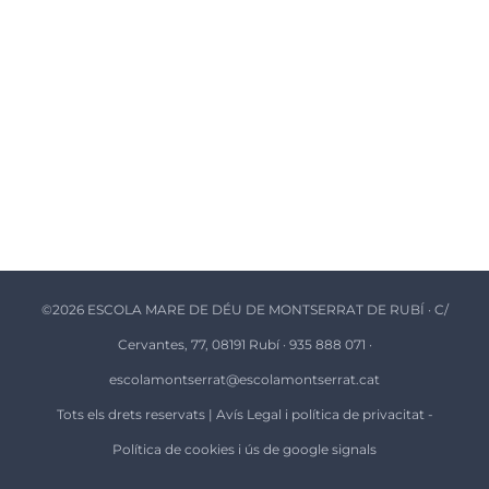
©
2026 ESCOLA MARE DE DÉU DE MONTSERRAT DE RUBÍ · C/
Cervantes, 77, 08191 Rubí · 935 888 071 ·
escolamontserrat@escolamontserrat.cat
Tots els drets reservats |
Avís Legal i política de privacitat
-
Política de cookies i ús de google signals