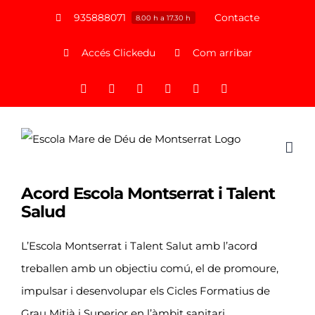
Saltar
935888071
Contacte
8.00 h a 17.30 h
al
Accés Clickedu
Com arribar
contenido
Facebook
X
Instagram
YouTube
LinkedIn
Correo
electrónico
Acord Escola Montserrat i Talent
Salud
L’Escola Montserrat i Talent Salut amb l’acord
treballen amb un objectiu comú, el de promoure,
impulsar i desenvolupar els Cicles Formatius de
Grau Mitjà i Superior en l’àmbit sanitari,