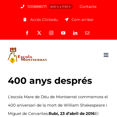
Saltar
935888071
Contacte
8.00 h a 17.30 h
al
Accés Clickedu
Com arribar
contenido
Facebook
X
Instagram
YouTube
LinkedIn
Correo
electrónico
400 anys després
L’escola Mare de Déu de Montserrat commemora el
400 aniversari de la mort de William Shakespeare i
Miguel de Cervantes.
Rubí, 23 d’abril de 2016
El