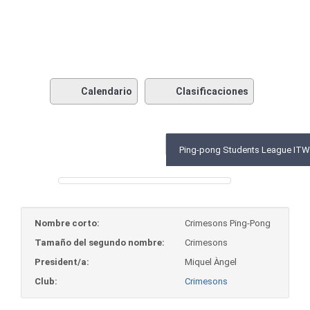
Pong
Calendario
Clasificaciones
Ping-pong Students League ITW 
Nombre corto:
Crimesons Ping-Pong
Tamaño del segundo nombre:
Crimesons
President/a:
Miquel Àngel
Club:
Crimesons