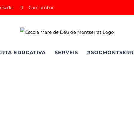
ickedu
Com arribar
ERTA EDUCATIVA
SERVEIS
#SOCMONTSERR
ics Team Fu