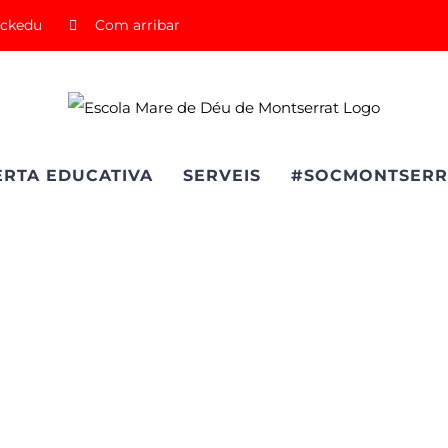
ickedu
Com arribar
ERTA EDUCATIVA
SERVEIS
#SOCMONTSERR
Croquetillas 