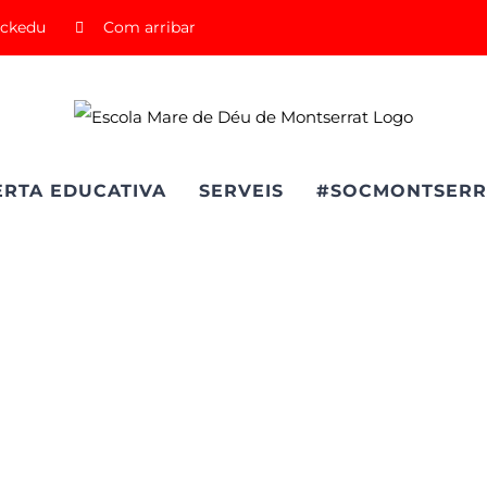
ickedu
Com arribar
ERTA EDUCATIVA
SERVEIS
#SOCMONTSERR
 Millan Fut