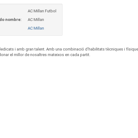
AC Millan Futbol
do nombre:
AC Millan
AC Millan
ats i amb gran talent. Amb una combinació d'habilitats tècniques i físiques, 
donar el millor de nosaltres mateixos en cada partit.