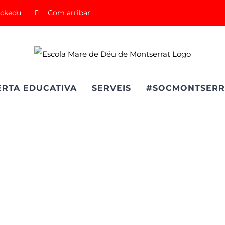
ickedu
Com arribar
ERTA EDUCATIVA
SERVEIS
#SOCMONTSERR
el Mata Gon