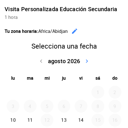
Visita Personalizada Educación Secundaria
1 hora
edit
Tu zona horaria:
Africa/Abidjan
Cambiar l
Selecciona una fecha
agosto 2026
keyboard_arrow_left
keyboard_arrow_right
Volver julio 2
Seguir 
lu
ma
mi
ju
vi
sá
do
1
2
3
4
5
6
7
8
9
10
11
12
13
14
15
16